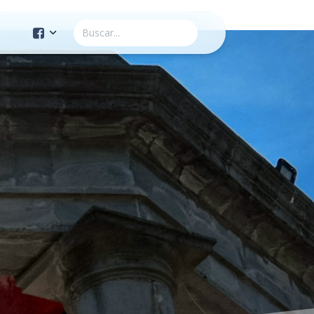
Cuenta Oficial
Construcción de Comunidad
Servicios Públicos
Instituto de la Mujer
Tránsito y Vialidad
Gestión de la Ciudad
Youtube