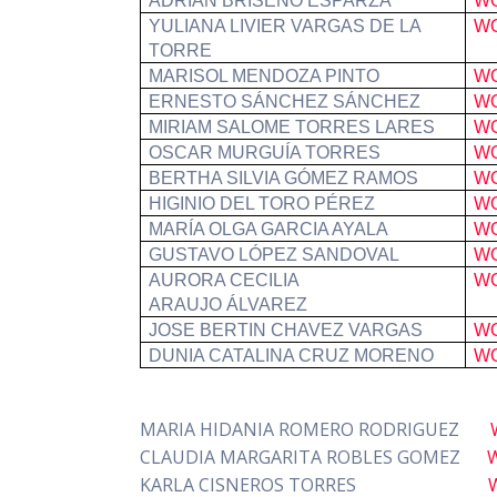
ADRIÁN BRISEÑO ESPARZA
W
YULIANA LIVIER VARGAS DE LA
W
TORRE
MARISOL MENDOZA PINTO
W
ERNESTO SÁNCHEZ SÁNCHEZ
W
MIRIAM SALOME TORRES LARES
W
OSCAR MURGUÍA TORRES
W
BERTHA SILVIA GÓMEZ RAMOS
W
HIGINIO DEL TORO PÉREZ
W
MARÍA OLGA GARCIA AYALA
W
GUSTAVO LÓPEZ SANDOVAL
W
AURORA CECILIA
W
ARAUJO ÁLVAREZ
JOSE BERTIN CHAVEZ VARGAS
W
DUNIA CATALINA CRUZ MORENO
W
MARIA HIDANIA ROMERO RODRIGUEZ
CLAUDIA MARGARITA ROBLES GOMEZ
KARLA CISNEROS TORRES
W