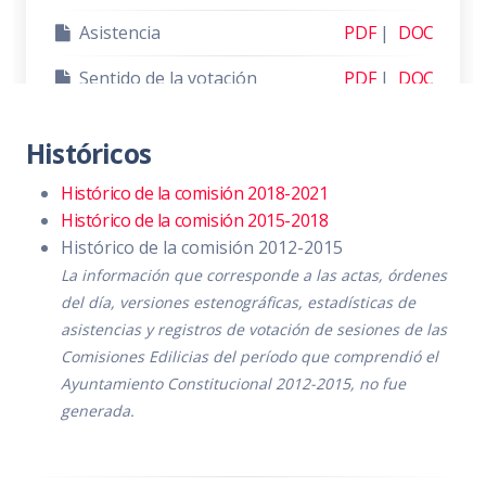
Asistencia
PDF
|
DOC
Sentido de la votación
PDF
|
DOC
Acta de sesión
PDF
|
DOC
Históricos
Histórico de la comisión 2018-2021
Histórico de la comisión 2015-2018
SESIÓN ORDINARIA 2
Histórico de la comisión 2012-2015
Aprobación de las “Reformas al
La información que corresponde a las actas, órdenes
Reglamento Orgánico de la
del día, versiones estenográficas, estadísticas de
Administración Pública Municipal
asistencias y registros de votación de sesiones de las
Zapotlán El Grande, Jalisco".
Comisiones Edilicias del período que comprendió el
Ayuntamiento Constitucional 2012-2015, no fue
Día:
martes 23 de noviembre de 2021
generada.
Hora:
13:00 hrs.
Lugar:
Sala María Elena Larios