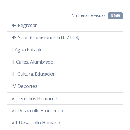
Convocatoria
PDF
|
DOC
Número de visitas:
Orden del día
PDF
|
DOC
3,569
Regresar
Temas a tratar detallado
PDF
|
DOC
Subir (Comisiones Edili. 21-24)
Asistencia
PDF
|
DOC
I. Agua Potable
Sentido de la votación
PDF
|
DOC
II. Calles, Alumbrado
Acta de sesión
PDF
|
DOC
III. Cultura, Educación
IV. Deportes
V. Derechos Humanos
VI. Desarrollo Económico
VII. Desarrollo Humano