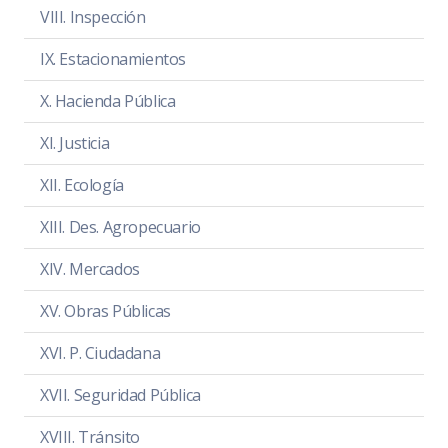
VIII. Inspección
IX. Estacionamientos
SESIÓN ORDINARIA 3
X. Hacienda Pública
Revisión y aprobación del plan de
trabajo anual de la Comisión
XI. Justicia
Edilicia Permanente de Desarrollo
XII. Ecología
Agropecuario e Industrial.
XIII. Des. Agropecuario
Día:
lunes 20 de diciembre de 2021
Hora:
12:00 hrs.
XIV. Mercados
Lugar:
Sala María Elena Larios
XV. Obras Públicas
Convocatoria
PDF
|
DOC
XVI. P. Ciudadana
Orden del día
PDF
|
DOC
XVII. Seguridad Pública
Temas a tratar detallado
PDF
|
DOC
XVIII. Tránsito