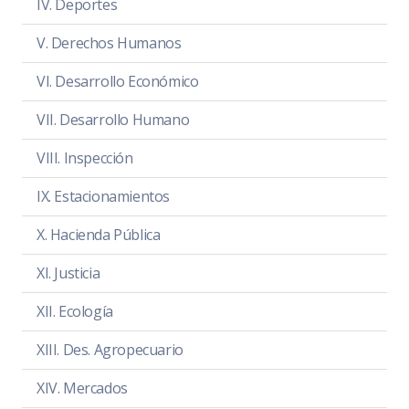
IV. Deportes
Hora:
13:00 hrs.
Lugar:
Sala Maria Elena Larios
V. Derechos Humanos
Convocatoria
PDF
|
DOC
VI. Desarrollo Económico
Orden del día
PDF
|
DOC
VII. Desarrollo Humano
Temas a tratar detallado
PDF
|
DOC
VIII. Inspección
Asistencia
PDF
|
DOC
IX. Estacionamientos
Sentido de la votación
PDF
|
DOC
X. Hacienda Pública
Acta de sesión
PDF
|
DOC
XI. Justicia
XII. Ecología
XIII. Des. Agropecuario
NOTA
En el Periodo Comprendido del 01 al
XIV. Mercados