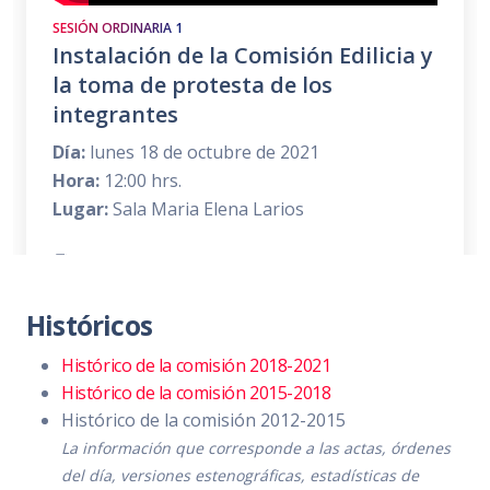
SESIÓN ORDINARIA 1
Instalación de la Comisión Edilicia y
la toma de protesta de los
integrantes
Día:
lunes 18 de octubre de 2021
Hora:
12:00 hrs.
Lugar:
Sala Maria Elena Larios
Convocatoria
PDF
|
DOC
Orden del día
PDF
|
DOC
Históricos
Temas a tratar detallado
PDF
|
DOC
Histórico de la comisión 2018-2021
Histórico de la comisión 2015-2018
Asistencia
PDF
|
DOC
Histórico de la comisión 2012-2015
Sentido de la votación
PDF
|
DOC
La información que corresponde a las actas, órdenes
del día, versiones estenográficas, estadísticas de