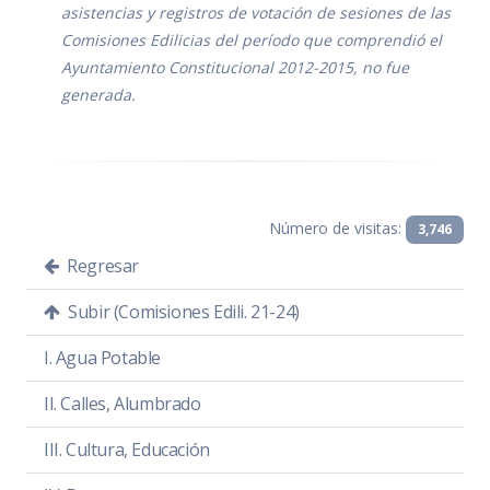
Acta de sesión
PDF
|
DOC
asistencias y registros de votación de sesiones de las
Comisiones Edilicias del período que comprendió el
Ayuntamiento Constitucional 2012-2015, no fue
generada.
Número de visitas:
3,746
Regresar
Subir (Comisiones Edili. 21-24)
SESIÓN ORDINARIA 2
I. Agua Potable
Presentación, Puesta a
Consideración y Aprobación del
II. Calles, Alumbrado
Plan de trabajo de la Comisión
III. Cultura, Educación
Día:
miércoles 10 de noviembre de 2021