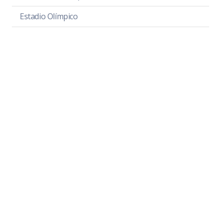
Estadio Olímpico
Estadio Santa Rosa
Plaza Las Fuentes
Cancha Hijos Ilustres
Parque Unión de Colonos