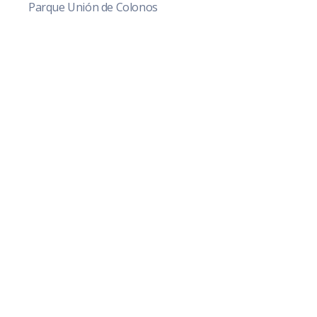
Parque Unión de Colonos
Av. Cristóbal Colón 62 Centro, Ciudad Guzmán,
Jalisco. C.P. 49000