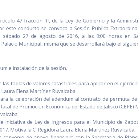
ículo 47 fracción III, de la Ley de Gobierno y la Administ
por este conducto se convoca a Sesión Pública Extraordina
a sábado 27 de agosto de 2016, a las 9:00 horas en S
 Palacio Municipal, misma que se desarrollará bajo el siguie
rum e instalación de la sesión.
.
s tablas de valores catastrales para aplicar en el ejercicio 
a Laura Elena Martínez Ruvalcaba.
ra la celebración del adendum al contrato de permuta de
statal de Promoción Económica del Estado de Jalisco (CEPE) 
valcaba.
 iniciativa de Ley de Ingresos para el Municipio de Zapot
al 2017. Motiva la C. Regidora Laura Elena Martínez Ruvalcaba.
convenio de apoyo financiero con la Secretaria de Plane