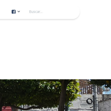
Cuenta Oficial
Construcción de Comunidad
Servicios Públicos
Instituto de la Mujer
Tránsito y Vialidad
Gestión de la Ciudad
Youtube