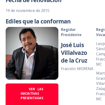
19 de noviembre de 2015
Ediles que la conforman
Regidor
Regi
Presidente
Voca
José Luis
Leop
Sánc
Villalvazo
Cam
de la Cruz
Fracc
MC
Fracción: MORENA
Mart
Graci
Vill
Zala
VER LAS
INICIATIVAS
Fracc
PRESENTADAS
MC