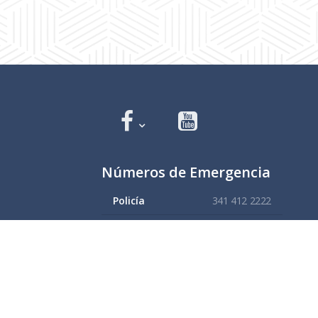
Números de Emergencia
Policía
341 412 2222
Bomberos
341 412 3305
Protección civil
341 412 8080
341 412 3305
Cruz Roja
341 413 4141