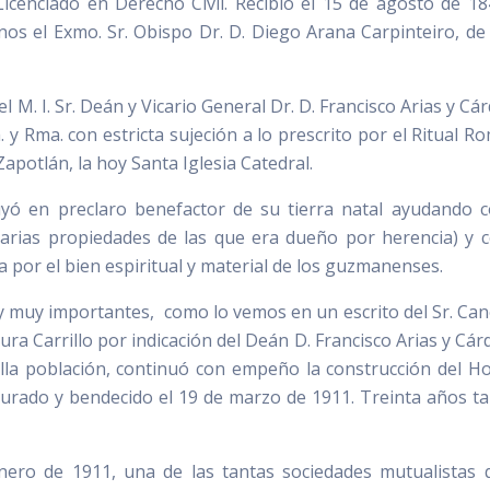
Licenciado en Derecho Civil. Recibió el 15 de agosto de 18
os el Exmo. Sr. Obispo Dr. D. Diego Arana Carpinteiro, de
, el M. I. Sr. Deán y Vicario General Dr. D. Francisco Arias y C
 y Rma. con estricta sujeción a lo prescrito por el Ritual R
apotlán, la hoy Santa Iglesia Catedral.
uyó en preclaro benefactor de su tierra natal ayudando 
arias propiedades de las que era dueño por herencia) y 
ba por el bien espiritual y material de los guzmanenses.
y muy importantes, como lo vemos en un escrito del Sr. Ca
Cura Carrillo por indicación del Deán D. Francisco Arias y Cár
lla población, continuó con empeño la construcción del Ho
ugurado y bendecido el 19 de marzo de 1911. Treinta años ta
 enero de 1911, una de las tantas sociedades mutualistas 