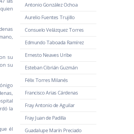
47 las
Antonio González Ochoa
 quien
Aurelio Fuentes Trujillo
árdenas
Consuelo Velázquez Torres
omano,
Edmundo Taboada Ramírez
Ernesto Neaves Uribe
con su
con su
Esteban Cibrián Guzmán
Félix Torres Milanés
nónigo
Francisco Arias Cárdenas
denas,
spital
Fray Antonio de Aguilar
rdó la
Fray Juan de Padilla
que él
Guadalupe Marín Preciado