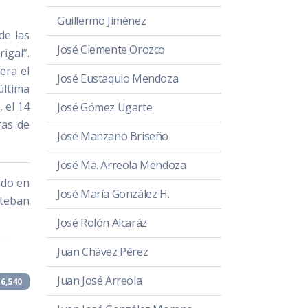
Guillermo Jiménez
de las
José Clemente Orozco
igal”.
era el
José Eustaquio Mendoza
última
 el 14
José Gómez Ugarte
ras de
José Manzano Briseño
José Ma. Arreola Mendoza
ado en
José María González H.
steban
José Rolón Alcaráz
Juan Chávez Pérez
Juan José Arreola
16,540