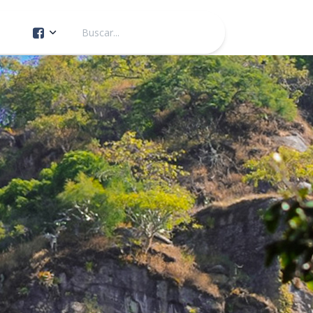
Cuenta Oficial
Construcción de Comunidad
Servicios Públicos
Instituto de la Mujer
Tránsito y Vialidad
Gestión de la Ciudad
Youtube