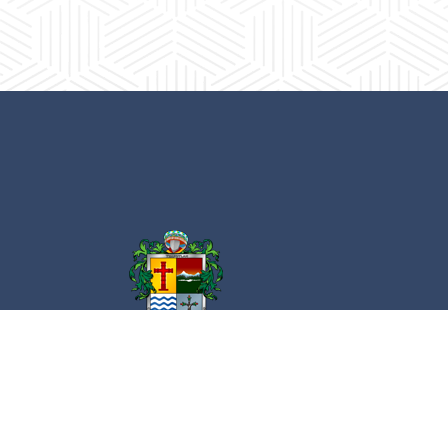
Av. Cristóbal Colón 62 Centro, Ciudad
Guzmán, Jalisco. C.P. 49000