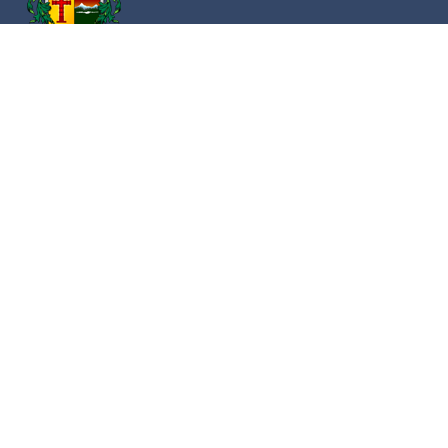
Av. Cristóbal Colón 62 Centro, Ciudad Guzmán,
Jalisco. C.P. 49000
Conmutador:
(+52) 341 575 2500
Números de Emergencia
Policía
341 412 2222
Bomberos
341 412 3305
Protección civil
341 412 8080
341 412 3305
Cruz Roja
341 413 4141
Servitel
341 575 2589