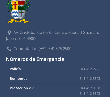
Av. Cristóbal Colón 62 Centro, Ciudad Guzmán,
Jalisco. C.P. 49000
Conmutador:
(+52) 341 575 2500
Números de Emergencia
Policía
341 412 2222
Bomberos
341 412 3305
Protección civil
341 412 8080
341 412 3305
Cruz Roja
341 413 4141