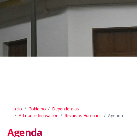
Inicio
Gobierno
Dependencias
Admon. e Innovación
Recursos Humanos
Agenda
Agenda