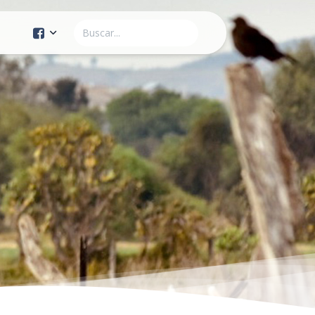
Cuenta Oficial
Construcción de Comunidad
Servicios Públicos
Instituto de la Mujer
Tránsito y Vialidad
Gestión de la Ciudad
Youtube