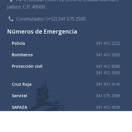
Jalisco. C.P. 49000
Conmutador:
(+52) 341 575 2500
Números de Emergencia
Policía
341 412 2222
Bomberos
341 412 3305
Protección civil
341 412 8080
341 412 3305
Cruz Roja
341 413 4141
Servitel
341 575 2589
SAPAZA
341 412 4330
341 412 2983
Enlaces de interes