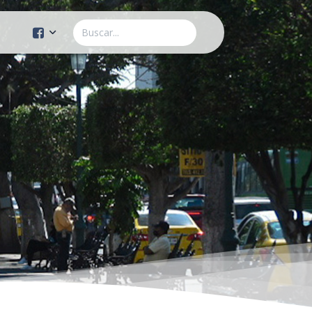
Cuenta Oficial
Construcción de Comunidad
Servicios Públicos
Instituto de la Mujer
Tránsito y Vialidad
Gestión de la Ciudad
Youtube