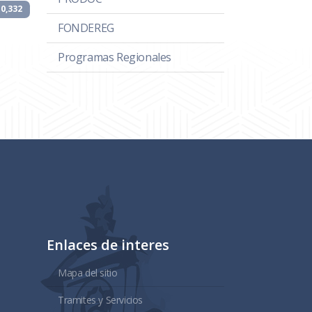
10,332
FONDEREG
Programas Regionales
Enlaces de interes
Mapa del sitio
Tramites y Servicios