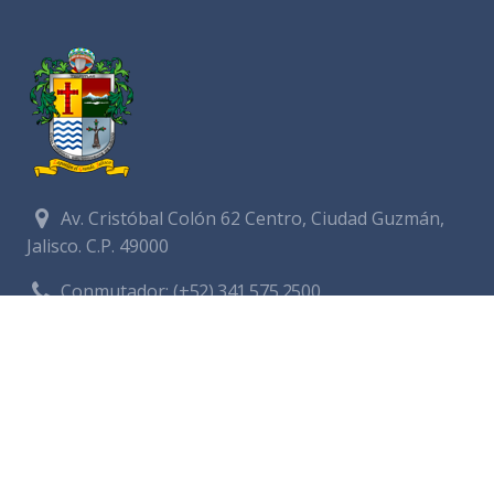
Av. Cristóbal Colón 62 Centro, Ciudad Guzmán,
Jalisco. C.P. 49000
Conmutador:
(+52) 341 575 2500
Números de Emergencia
Policía
341 412 2222
Bomberos
341 412 3305
Protección civil
341 412 8080
341 412 3305