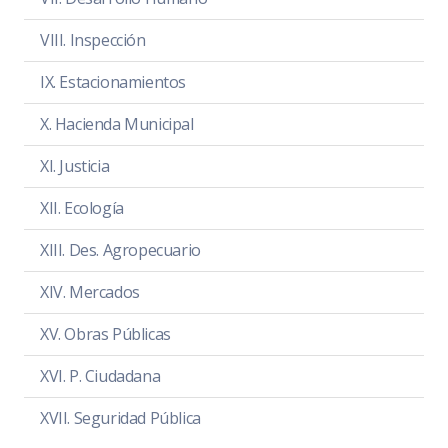
Temas a tratar
PDF
|
DOC
VIII. Inspección
Asistencia
PDF
|
DOC
IX. Estacionamientos
Sentido de la Votación
PDF
|
DOC
X. Hacienda Municipal
Acta de Sesión
PDF
|
DOC
XI. Justicia
XII. Ecología
XIII. Des. Agropecuario
NOTA
En el Periodo Comprendido del 01 al
XIV. Mercados
31 de Diciembre del 2024, la
XV. Obras Públicas
Comisión Edilicia Permanente de
Calles, Alumbrado Público y
XVI. P. Ciudadana
Cementerios, no sesionó.
XVII. Seguridad Pública
Exposición de motivos
PDF
|
DOC