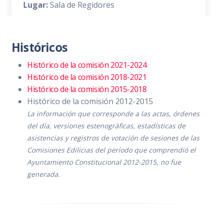
Lugar:
Sala de Regidores
Convocatoria
PDF
|
DOC
Históricos
Orden del día
PDF
|
DOC
Histórico de la comisión 2021-2024
Temas a Tratar detallado
PDF
|
DOC
Histórico de la comisión 2018-2021
Histórico de la comisión 2015-2018
Asistencia
PDF
|
DOC
Histórico de la comisión 2012-2015
Sentido de la Votación
PDF
|
DOC
La información que corresponde a las actas, órdenes
del día, versiones estenográficas, estadísticas de
Acta de Sesión
PDF
|
DOC
asistencias y registros de votación de sesiones de las
Comisiones Edilicias del período que comprendió el
Ayuntamiento Constitucional 2012-2015, no fue
generada.