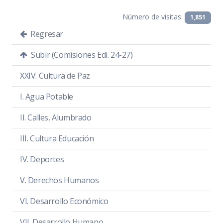
Número de visitas:
1,851
Regresar
Subir (Comisiones Edi. 24-27)
XXIV. Cultura de Paz
SESIÓN ORDINARIA 2
Análisis y Aprobación del Plan de
I. Agua Potable
Trabajo de la Comisión de Edilicia
Permanente de Calles, Alumbrado
II. Calles, Alumbrado
Público y Cementerios.
III. Cultura Educación
Día:
miércoles 13 de noviembre de 2024
IV. Deportes
Hora:
11:00 hrs.
Lugar:
Sala de Regidores
V. Derechos Humanos
Convocatoria
PDF
|
DOC
VI. Desarrollo Económico
Orden del Día
PDF
|
DOC
VII. Desarrollo Humano