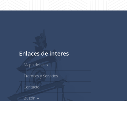
Enlaces de interes
Mapa del sitio
Tramites y Servicios
Contacto
Buzón
Aviso de Confidencialidad
Gubernamental