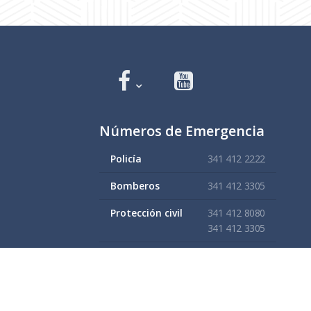
Números de Emergencia
Policía
341 412 2222
Bomberos
341 412 3305
Protección civil
341 412 8080
341 412 3305
Cruz Roja
341 413 4141
Servitel
341 575 2589
SAPAZA
341 412 4330