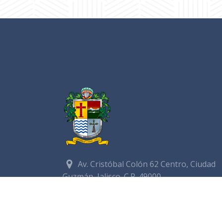
Av. Cristóbal Colón 62 Centro, Ciudad
Guzmán, Jalisco. C.P. 49000
Conmutador:
(+52) 341 575 2500