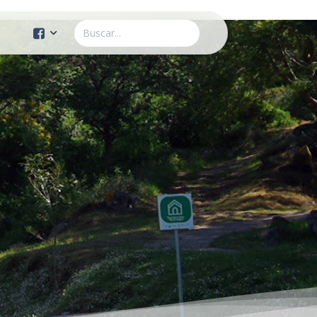
Cuenta Oficial
Construcción de Comunidad
Servicios Públicos
Instituto de la Mujer
Tránsito y Vialidad
Gestión de la Ciudad
Youtube