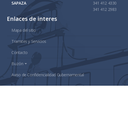
SAPAZA
341 412 4330
341 412 2983
Enlaces de interes
Mapa del sitio
Tramites y Servicios
Contacto
Buzón
Aviso de Confidencialidad Gubernamental
Administración 2021 - 2024
Gobierno Municipal de
Zapotlán El Grande, Jalisco.