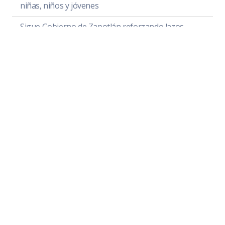
niñas, niños y jóvenes
Sigue Gobierno de Zapotlán reforzando lazos
entre Ciudades Hermanas