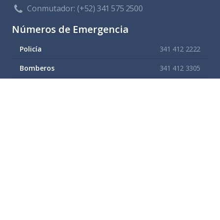
Conmutador:
(+52) 341 575 2500
Números de Emergencia
Policía
341 412 2222
Bomberos
341 412 3305
Protección civil
341 412 8080
341 412 3305
Cruz Roja
341 413 4141
Servitel
341 575 2589
SAPAZA
341 412 4330
341 412 2983
Enlaces de interes
Mapa del sitio