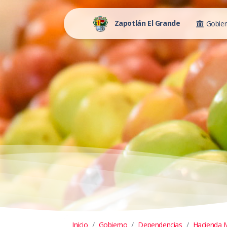
Zapotlán El Grande
Gobie
Inicio
Gobierno
Dependencias
Hacienda M