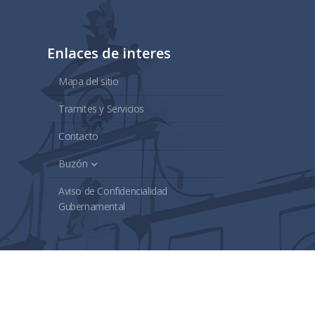
Enlaces de interes
Mapa del sitio
Tramites y Servicios
Contacto
Buzón
Aviso de Confidencialidad
Gubernamental