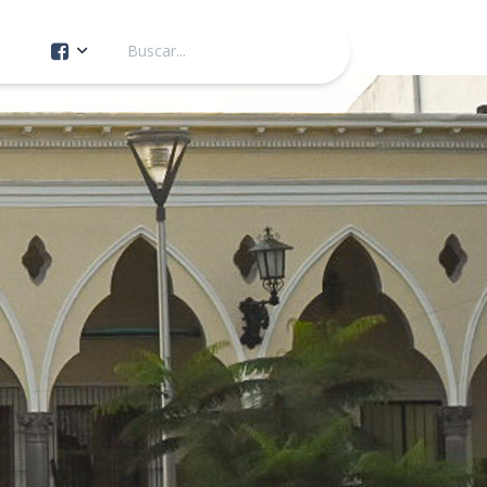
Cuenta Oficial
Construcción de Comunidad
Servicios Públicos
Instituto de la Mujer
Tránsito y Vialidad
Gestión de la Ciudad
Youtube