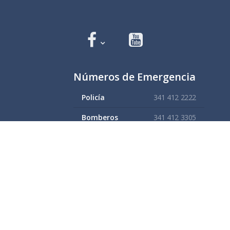
Números de Emergencia
Policía
341 412 2222
Bomberos
341 412 3305
Protección civil
341 412 8080
341 412 3305
Cruz Roja
341 413 4141
Servitel
341 575 2589
SAPAZA
341 412 4330
341 412 2983