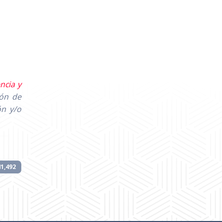
ncia y
ión de
ón y/o
41,492