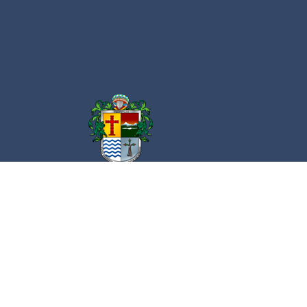
Av. Cristóbal Colón 62 Centro, Ciudad
Guzmán, Jalisco. C.P. 49000
Conmutador:
(+52) 341 575 2500