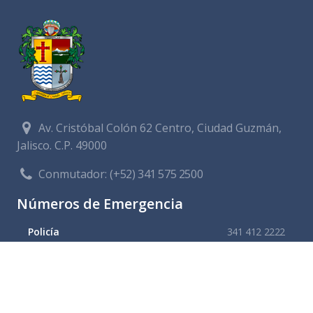
Av. Cristóbal Colón 62 Centro, Ciudad Guzmán,
Jalisco. C.P. 49000
Conmutador:
(+52) 341 575 2500
Números de Emergencia
Policía
341 412 2222
Bomberos
341 412 3305
Protección civil
341 412 8080
341 412 3305