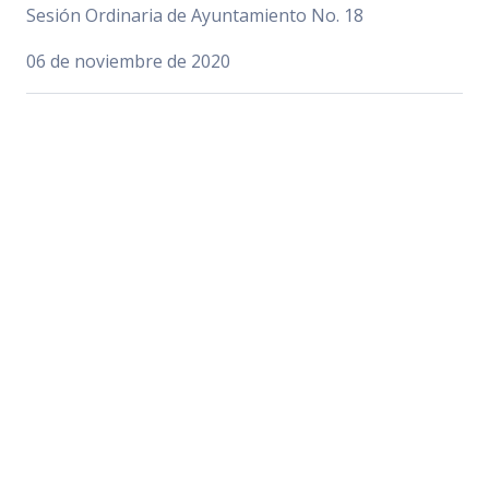
Sesión Ordinaria de Ayuntamiento No. 18
06 de noviembre de 2020
INICIATIVA DE ACUERDO ECONÓMICO PARA LA
“DECLARACIÓN PÚBLICA DE LA ALERTA DE VIOLENCIA
DE GÉNERO CONTRA LAS MUJERES (AVGM) Y ALERTA
DE VIOLENCIA CONTRA LAS MUJERES (AVCM), POR
PARTE DEL AYUNTAMIENTO DE ZAPOTLÁN EL
GRANDE”
Versión Estenográfica
Motiva el c. Regidor Alejandro Barragán Sánchez.
Sesión Ordinaria de Ayuntamiento No. 18
06 de noviembre de 2020