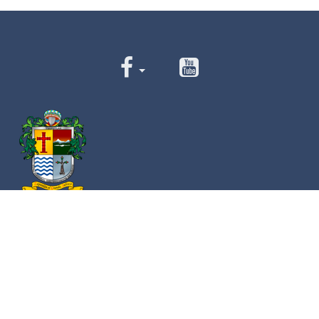
Av. Cristóbal Colón 62 Centro, Ciudad Guzmán,
Jalisco. C.P. 49000
Conmutador:
(+52) 341 575 2500
Números de Emergencia