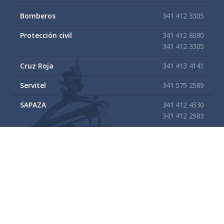
Bomberos
341 412 3305
Protección civil
341 412 8080
341 412 3305
Cruz Roja
341 413 4141
Servitel
341 575 2589
SAPAZA
341 412 4330
341 412 2983
Enlaces de interes
Mapa del sitio
Tramites y Servicios
Contacto
Buzón