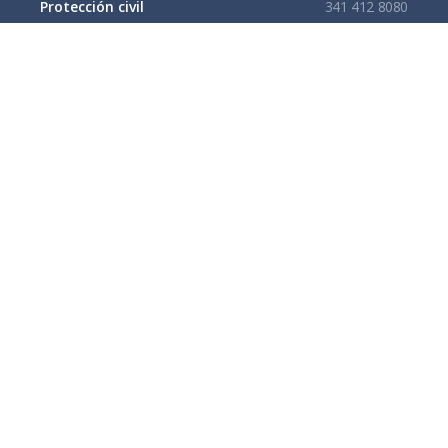
Protección civil
341 412 8080
341 412 3305
Cruz Roja
341 413 4141
Servitel
341 575 2589
SAPAZA
341 412 4330
341 412 2983
Enlaces de interes
Mapa del sitio
Tramites y Servicios
Contacto
Buzón
Aviso de Confidencialidad Gubernamental