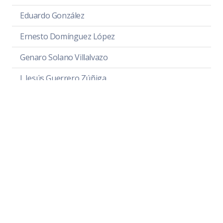
Eduardo González
Ernesto Domínguez López
Genaro Solano Villalvazo
J. Jesús Guerrero Zúñiga
José Luis Villalvazo
Juan Manuel Figueroa B.
Leopoldo Sánchez Campos
Tovies Cárdenas García