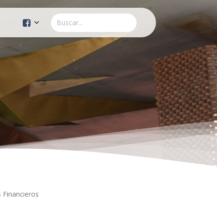
Cuenta Oficial
Construcción de Comunidad
Servicios Públicos
Instituto de la Mujer
Tránsito y Vialidad
Gestión de la Ciudad
Youtube
 Financieros