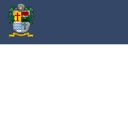
Av. Cristóbal Colón 62 Centro, Ciudad Guzmán,
Jalisco. C.P. 49000
Conmutador:
(+52) 341 575 2500
Números de Emergencia
Policía
341 412 2222
Bomberos
341 412 3305
Protección civil
341 412 8080
341 412 3305