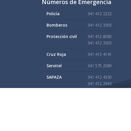
Números de Emergencia
Policía
341 412 2222
Bomberos
341 412 3305
Protección civil
341 412 8080
341 412 3305
Cruz Roja
341 413 4141
Servitel
341 575 2589
SAPAZA
341 412 4330
341 412 2983
nistración 2021 - 2024
Gobierno Municipal de Zapotlán El Grande, Ja