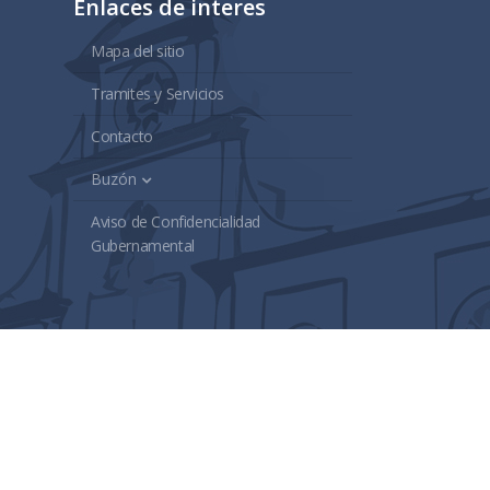
Enlaces de interes
Mapa del sitio
Tramites y Servicios
Contacto
Buzón
Aviso de Confidencialidad
Gubernamental
lisco.