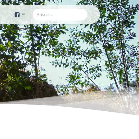
Cuenta Oficial
Construcción de Comunidad
Servicios Públicos
Instituto de la Mujer
Tránsito y Vialidad
Gestión de la Ciudad
Youtube