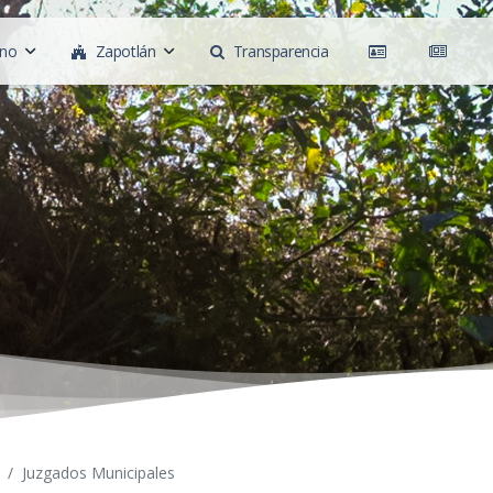
rno
Zapotlán
Transparencia
Juzgados Municipales