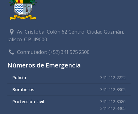
Av. Cristóbal Colón 62 Centro, Ciudad Guzmán,
Jalisco. C.P. 49000
Conmutador:
(+52) 341 575 2500
Números de Emergencia
Policía
341 412 2222
Bomberos
341 412 3305
Protección civil
341 412 8080
341 412 3305
Cruz Roja
341 413 4141
Servitel
341 575 2589