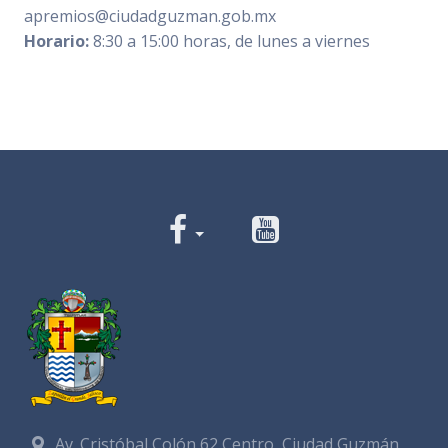
apremios@ciudadguzman.gob.mx
Horario:
8:30 a 15:00 horas, de lunes a viernes
Av. Cristóbal Colón 62 Centro, Ciudad Guzmán,