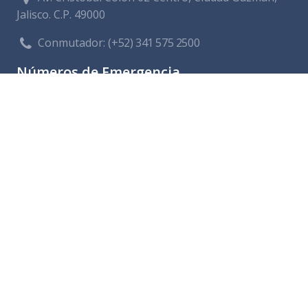
Jalisco. C.P. 49000
Conmutador:
(+52) 341 575 2500
Números de Emergencia
Policía
341 412 2222
Bomberos
341 412 3305
Protección civil
341 412 8080
341 412 3305
Cruz Roja
341 413 4141
Servitel
341 575 2589
SAPAZA
341 412 4330
341 412 2983
Enlaces de interes