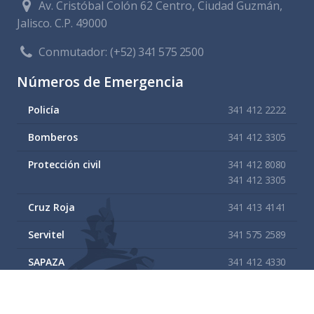
Av. Cristóbal Colón 62 Centro, Ciudad Guzmán,
Jalisco. C.P. 49000
Conmutador:
(+52) 341 575 2500
Números de Emergencia
Policía
341 412 2222
Bomberos
341 412 3305
Protección civil
341 412 8080
341 412 3305
Cruz Roja
341 413 4141
Servitel
341 575 2589
SAPAZA
341 412 4330
341 412 2983
Enlaces de interes