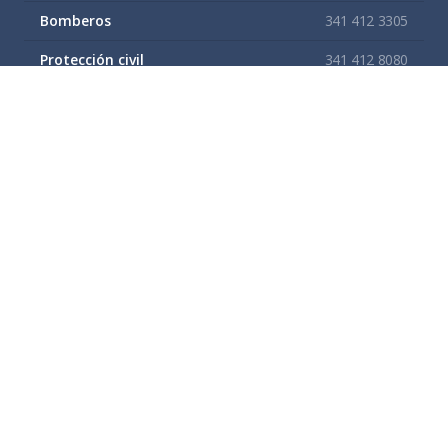
Bomberos
341 412 3305
Protección civil
341 412 8080
341 412 3305
Cruz Roja
341 413 4141
Servitel
341 575 2589
SAPAZA
341 412 4330
341 412 2983
Enlaces de interes
Mapa del sitio
Tramites y Servicios
Contacto
Buzón